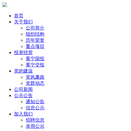
首页
关于我们
公司简介
组织结构
历年荣誉
重点项目
投资经营
冕宁国投
冕宁交投
党的建设
党风廉政
党群动态
公司新闻
公示公告
通知公告
信息公示
加入我们
招聘信息
录用公示