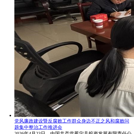
党风廉政建设暨反腐败工作群众身边不正之风和腐败问
题集中整治工作推进会
2026年4月23日，中国共产党冕宁县投资发展有限责任公