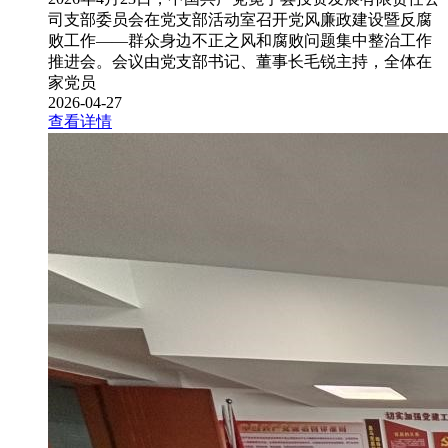
司支部委员会在党支部活动室召开党风廉政建设暨反腐
败工作——群众身边不正之风和腐败问题集中整治工作
推进会。会议由党支部书记、董事长毛锐主持，全体在
家党员
2026-04-27
查看详情