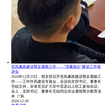
党风廉政建设暨反腐败工作——“清廉国企”建设工作推
进会
2024年12月25日，我支部召开党风廉政建设暨反腐败工
作——工作作风建设专题会，会议由支部书记、董事长
毛锐主持，全体党员扩大至中层及以上职工参加会议。
会上，支部书记、董事长毛锐同志传达通报警示教育读
本《“风
2024-12-30