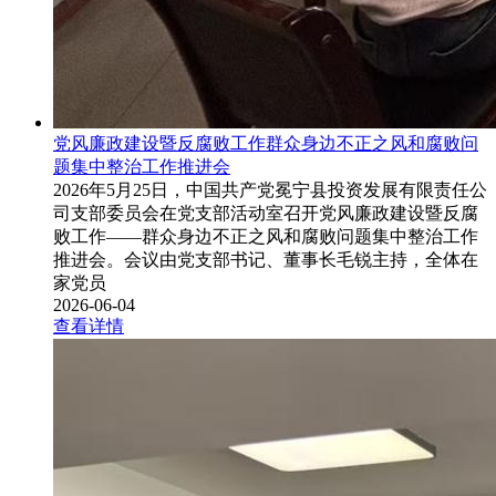
党风廉政建设暨反腐败工作群众身边不正之风和腐败问
题集中整治工作推进会
2026年5月25日，中国共产党冕宁县投资发展有限责任公
司支部委员会在党支部活动室召开党风廉政建设暨反腐
败工作——群众身边不正之风和腐败问题集中整治工作
推进会。会议由党支部书记、董事长毛锐主持，全体在
家党员
2026-06-04
查看详情