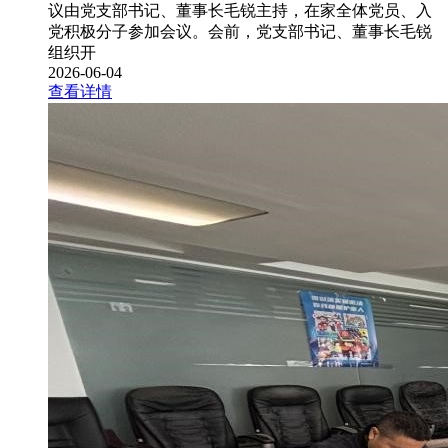
议由党支部书记、董事长毛锐主持，在家全体党员、入
党积极分子参加会议。会前，党支部书记、董事长毛锐
组织开
2026-06-04
查看详情