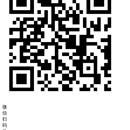
微
信
扫
码