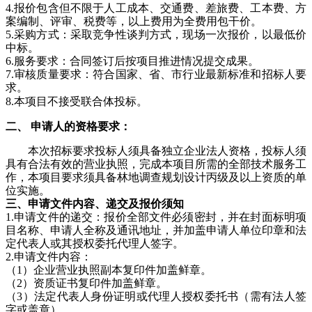
4.报价
包含但不限于人工成本、交通费、差旅费、工本费、方
案编制、评审、税费等，以上费用为全费用包干价
。
5.采购方式：
采取竞争性谈判方式，现场一次报价，以最低价
中标。
6.
服务要求
：合同签订后
按项目推进情况提交成果。
7.审核质量
要求：符合国家、省、市行业最新标准和招标人要
求
。
8.
本项目
不
接受联合体投标。
二、 申请人的资格要求：
本次招标要求投标人须具备独立企业法人资格，投标人须
具有合法有效的营业执照，
完成
本项目所需的全部技术服务工
作
，
本项目要求须具备林地调查规划设计丙级及以上资质的单
位实施。
三、申请
文件内容、递交及报价须知
1.申请文件
的递交：
报价
全部
文件
必须密封，并在封面标明项
目名称、
申请人
全称及通讯地址，并加盖
申请人
单位印章和法
定代表人或其授权委托代理人
签字
。
2.
申请文件
内容：
（
1
）
企业营业执照副本复印件加盖鲜章。
（
2
）
资质证书复印件加盖鲜章。
（
3
）
法定代表人身份证明或代理人授权委托书
（需有法人签
字或盖章）
。