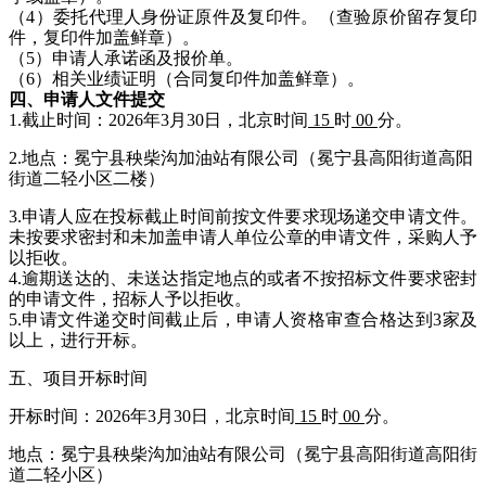
（
4
）
委托代理人身份证原件及复印件。（查验原价留存复印
件，复印件加盖鲜章）。
（
5
）申请人
承诺
函
及报价
单
。
（
6
）相关
业绩证明（合同复印件加盖鲜章）
。
四、申请人文件提交
1.截止时间：2026年3月30日，
北京时间
15
时
00
分
。
2.地点：冕宁县秧柴沟加油站有限公司（冕宁县高阳街道高阳
街道二轻小区二楼）
3.申请人应在投标截止时间前按文件要求现场递交申请文件。
未按要求密封和未
加盖申请人单位公章的申请文件，采购人予
以拒收。
4.逾期送达的、未送达指定地点的或者不按招标文件要求密封
的申请文件，招标人予以拒收。
5.申请文件递交时间截止后，申请人资格审查合格达到3家及
以上，进行开标。
五、项目开标时间
开标时间：2026年3月30日，
北京时间
15
时
00
分
。
地点：冕宁县秧柴沟加油站有限公司（冕宁县高阳街道高阳街
道二轻小区）