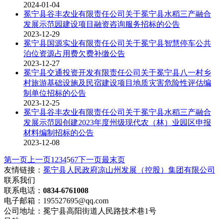
2024-01-04
冕宁县谷丰农业有限责任公司关于冕宁县水稻三产融合
发展示范园建设项目融资咨询服务招标的公告
2023-12-29
冕宁县国源实业有限责任公司关于冕宁县智慧停车公共
泊位资源占用费欠费补缴公告
2023-12-27
冕宁县交通投资开发有限责任公司关于冕宁县八一村乡
村旅游基础设施及民宿建设项目地质灾害危险性评估编
制单位招标的公告
2023-12-25
冕宁县谷丰农业有限责任公司关于冕宁县水稻三产融合
发展示范园创建2023年度州级现代农（林）业园区申报
材料编制招标的公告
2023-12-08
第一页
上一页
1
2
3
4
5
6
7
下一页
最末页
友情链接：
冕宁县人民政府
凉山州发展（控股）集团有限公司
联系我们
联系电话：
0834-6761008
电子邮箱：195527695@qq.com
公司地址：冕宁县高阳街道人民路技术巷1号