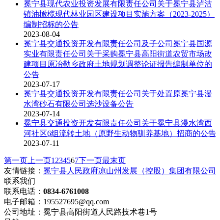
冕宁县现代农业投资发展有限责任公司关于冕宁县泸沽
镇油橄榄现代林业园区建设项目实施方案（2023-2025）
编制招标的公告
2023-08-04
冕宁县交通投资开发有限责任公司及子公司冕宁县国源
实业有限责任公司关于采购冕宁县高阳街道农贸市场改
建项目原冶勒乡政府土地规划调整论证报告编制单位的
公告
2023-07-17
冕宁县交通投资开发有限责任公司关于处置原冕宁县漫
水湾砂石有限公司选沙设备公告
2023-07-14
冕宁县交通投资开发有限责任公司关于冕宁县漫水湾西
河社区6组流转土地（原野生动物驯养基地）招商的公告
2023-07-11
第一页
上一页
1
2
3
4
5
6
7
下一页
最末页
友情链接：
冕宁县人民政府
凉山州发展（控股）集团有限公司
联系我们
联系电话：
0834-6761008
电子邮箱：195527695@qq.com
公司地址：冕宁县高阳街道人民路技术巷1号